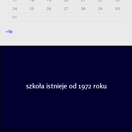
24
25
26
27
28
29
30
31
« lip
szkoła istnieje
od 1972 roku