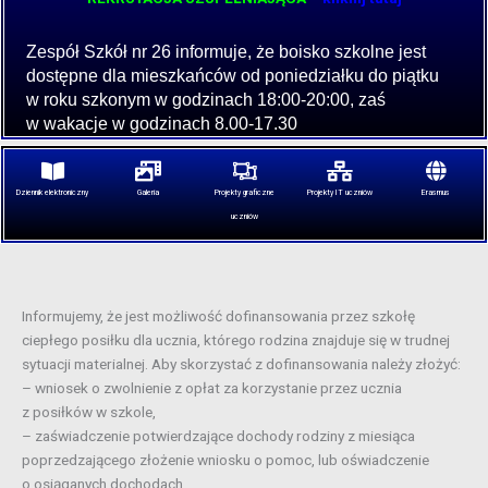
Zespół Szkół nr 26 informuje, że boisko szkolne jest
dostępne dla mieszkańców od poniedziałku do piątku
w roku szkonym w godzinach 18:00-20:00, zaś
w wakacje w godzinach 8.00-17.30
Dziennik elektroniczny
Galeria
Projekty graficzne
Projekty IT uczniów
Erasmus
uczniów
Informujemy, że jest możliwość dofinansowania przez szkołę
ciepłego posiłku dla ucznia, którego rodzina znajduje się w trudnej
sytuacji materialnej. Aby skorzystać z dofinansowania należy złożyć:
– wniosek o zwolnienie z opłat za korzystanie przez ucznia
z posiłków w szkole,
– zaświadczenie potwierdzające dochody rodziny z miesiąca
poprzedzającego złożenie wniosku o pomoc, lub oświadczenie
o osiąganych dochodach,