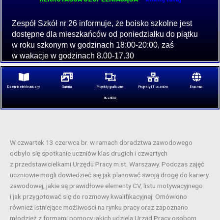
Zespół Szkół nr 26 informuje, że boisko szkolne jest
dostępne dla mieszkańców od poniedziałku do piątku
w roku szkonym w godzinach 18:00-20:00, zaś
w wakacje w godzinach 8.00-17.30
Dziennik elektroniczny
Galeria
Projekty graficzne
Projekty IT uczniów
Erasmus
uczniów
W czwartek 13 czerwca br. w ramach doradztwa zawodowego
odbyło się spotkanie uczniów klas drugich i czwartych
z przedstawicielkami Urzędu Pracy m.st. Warszawy.
Podczas zajęć
uczniowie mogli dowiedzieć się jak planować swoją drogę do kariery
zawodowej, jakie są prawidłowe elementy CV, listu motywacyjnego
i jak przygotować się do rozmowy kwalifikacyjnej. Omówiono
również istniejące możliwości na rynku pracy oraz zapoznano
młodzież z formami pomocy jakich udziela Urząd Pracy osobom