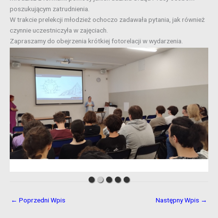
poszukującym zatrudnienia.
W trakcie prelekcji młodzież ochoczo zadawała pytania, jak również
czynnie uczestniczyła w zajęciach.
Zapraszamy do obejrzenia krótkiej fotorelacji w wydarzenia.
←
Poprzedni Wpis
Następny Wpis
→